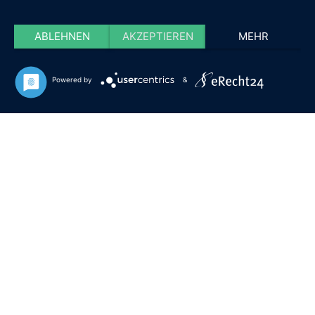
ABLEHNEN
AKZEPTIEREN
MEHR
Powered by
&