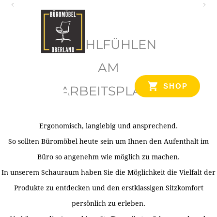
O
b
WOHLFÜHLEN
e
r
AM
l
SHOP
ARBEITSPLATZ
a
n
d
Ergonomisch, langlebig und ansprechend.
Ihr Spezialist für Büroausstattung im Tiroler Oberland
So sollten Büromöbel heute sein um Ihnen den Aufenthalt im
Büro so angenehm wie möglich zu machen.
In unserem Schauraum haben Sie die Möglichkeit die Vielfalt der
Produkte zu entdecken und den erstklassigen Sitzkomfort
persönlich zu erleben.