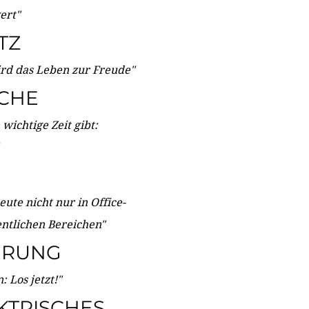
wert"
TZ
ird das Leben zur Freude"
ICHE
wichtige Zeit gibt:
ute nicht nur in Office-
entlichen Bereichen"
ERUNG
 Los jetzt!"
KTRISCHES