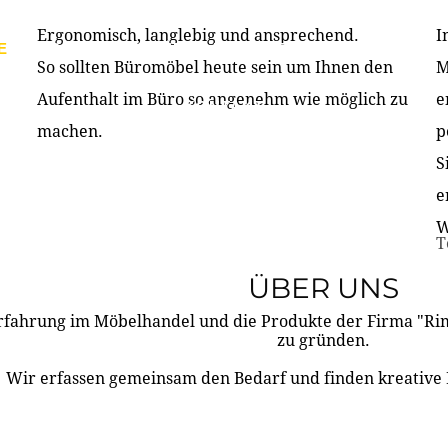
Ergonomisch, langlebig und ansprechend.
I
E
PRODUKTE
ÜBER UNS
PARTNER & REFERE
So sollten Büromöbel heute sein um Ihnen den
M
Aufenthalt im Büro so angenehm wie möglich zu
e
KONTAKT
machen.
p
S
e
W
T
ÜBER UNS
rfahrung im Möbelhandel und die Produkte der Firma "R
zu gründen.
Wir erfassen gemeinsam den Bedarf und finden kreative 