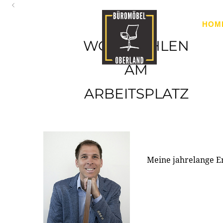
Oberland
HOM
Ihr Spezialist für Büroausstattung im Tiroler Oberland
WOHLFÜHLEN
AM
ARBEITSPLATZ
Meine jahrelange E