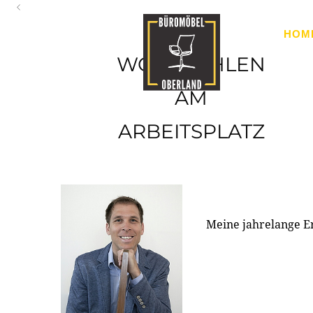
Oberland
HOM
Ihr Spezialist für Büroausstattung im Tiroler Oberland
WOHLFÜHLEN
AM
ARBEITSPLATZ
Meine jahrelange E