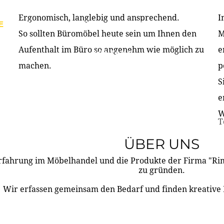
Ergonomisch, langlebig und ansprechend.
I
E
PRODUKTE
ÜBER UNS
PARTNER & REFERE
So sollten Büromöbel heute sein um Ihnen den
M
Aufenthalt im Büro so angenehm wie möglich zu
e
KONTAKT
machen.
p
S
e
W
T
ÜBER UNS
rfahrung im Möbelhandel und die Produkte der Firma "R
zu gründen.
Wir erfassen gemeinsam den Bedarf und finden kreative 