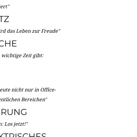
wert"
TZ
ird das Leben zur Freude"
ICHE
wichtige Zeit gibt:
ute nicht nur in Office-
entlichen Bereichen"
ERUNG
 Los jetzt!"
KTRISCHES