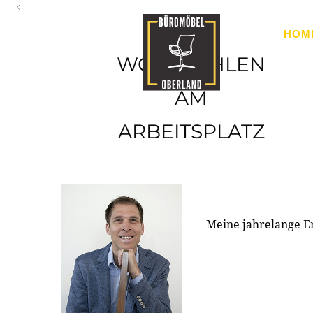
Oberland
HOM
Ihr Spezialist für Büroausstattung im Tiroler Oberland
WOHLFÜHLEN
AM
ARBEITSPLATZ
Meine jahrelange E