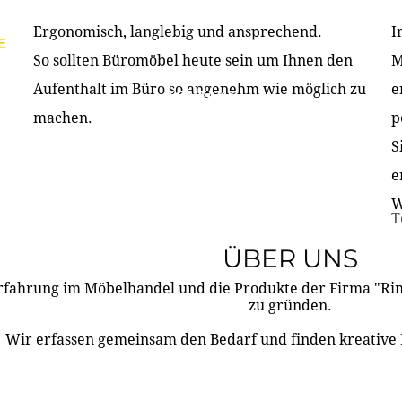
Ergonomisch, langlebig und ansprechend.
I
E
PRODUKTE
ÜBER UNS
PARTNER & REFERE
So sollten Büromöbel heute sein um Ihnen den
M
Aufenthalt im Büro so angenehm wie möglich zu
e
KONTAKT
machen.
p
S
e
W
T
ÜBER UNS
rfahrung im Möbelhandel und die Produkte der Firma "R
zu gründen.
Wir erfassen gemeinsam den Bedarf und finden kreative 