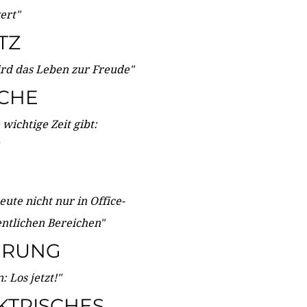
wert"
TZ
ird das Leben zur Freude"
ICHE
wichtige Zeit gibt:
ute nicht nur in Office-
entlichen Bereichen"
ERUNG
 Los jetzt!"
KTRISCHES