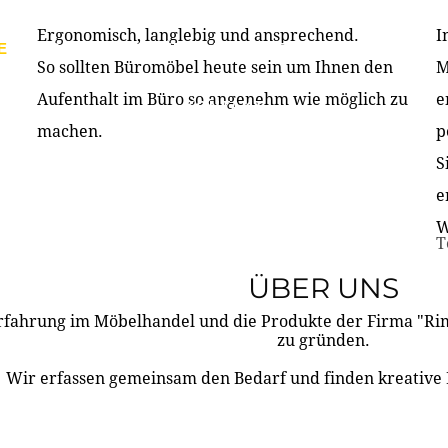
Ergonomisch, langlebig und ansprechend.
I
E
PRODUKTE
ÜBER UNS
PARTNER & REFERE
So sollten Büromöbel heute sein um Ihnen den
M
Aufenthalt im Büro so angenehm wie möglich zu
e
KONTAKT
machen.
p
S
e
W
T
ÜBER UNS
rfahrung im Möbelhandel und die Produkte der Firma "R
zu gründen.
Wir erfassen gemeinsam den Bedarf und finden kreative 