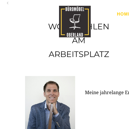
Oberland
HOM
Ihr Spezialist für Büroausstattung im Tiroler Oberland
WOHLFÜHLEN
AM
ARBEITSPLATZ
Meine jahrelange E