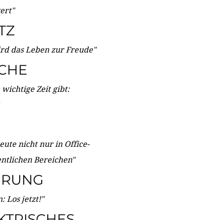
wert"
TZ
ird das Leben zur Freude"
ICHE
wichtige Zeit gibt:
ute nicht nur in Office-
entlichen Bereichen"
ERUNG
 Los jetzt!"
KTRISCHES