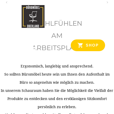
O
b
WOHLFÜHLEN
e
r
AM
l
SHOP
ARBEITSPLATZ
a
n
d
Ergonomisch, langlebig und ansprechend.
Ihr Spezialist für Büroausstattung im Tiroler Oberland
So sollten Büromöbel heute sein um Ihnen den Aufenthalt im
Büro so angenehm wie möglich zu machen.
In unserem Schauraum haben Sie die Möglichkeit die Vielfalt der
Produkte zu entdecken und den erstklassigen Sitzkomfort
persönlich zu erleben.