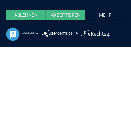
ABLEHNEN
AKZEPTIEREN
MEHR
Powered by
&