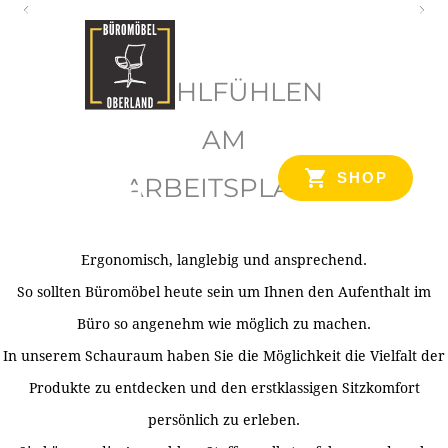
O
b
WOHLFÜHLEN
e
r
AM
l
SHOP
ARBEITSPLATZ
a
n
d
Ergonomisch, langlebig und ansprechend.
Ihr Spezialist für Büroausstattung im Tiroler Oberland
So sollten Büromöbel heute sein um Ihnen den Aufenthalt im
Büro so angenehm wie möglich zu machen.
In unserem Schauraum haben Sie die Möglichkeit die Vielfalt der
Produkte zu entdecken und den erstklassigen Sitzkomfort
persönlich zu erleben.