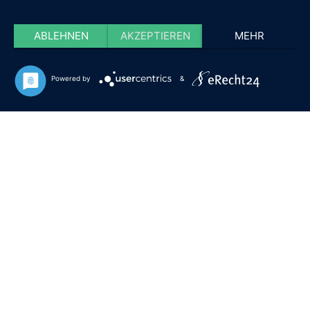
ABLEHNEN
AKZEPTIEREN
MEHR
Powered by
&