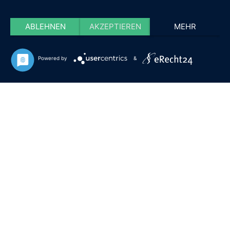
ABLEHNEN
AKZEPTIEREN
MEHR
Powered by
&