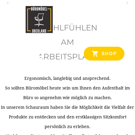
O
b
WOHLFÜHLEN
e
r
AM
l
SHOP
ARBEITSPLATZ
a
n
d
Ergonomisch, langlebig und ansprechend.
Ihr Spezialist für Büroausstattung im Tiroler Oberland
So sollten Büromöbel heute sein um Ihnen den Aufenthalt im
Büro so angenehm wie möglich zu machen.
In unserem Schauraum haben Sie die Möglichkeit die Vielfalt der
Produkte zu entdecken und den erstklassigen Sitzkomfort
persönlich zu erleben.