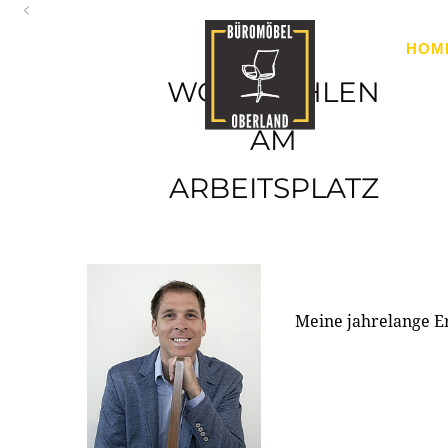
Oberland
HOM
Ihr Spezialist für Büroausstattung im Tiroler Oberland
WOHLFÜHLEN
AM
ARBEITSPLATZ
Meine jahrelange E