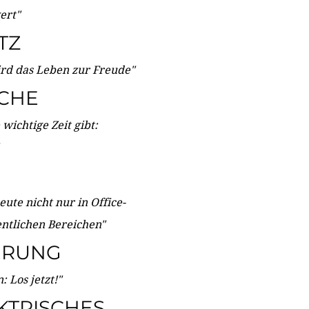
wert"
TZ
ird das Leben zur Freude"
ICHE
wichtige Zeit gibt:
ute nicht nur in Office-
entlichen Bereichen"
ERUNG
 Los jetzt!"
KTRISCHES