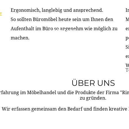
Ergonomisch, langlebig und ansprechend.
I
E
PRODUKTE
ÜBER UNS
PARTNER & REFERE
So sollten Büromöbel heute sein um Ihnen den
M
Aufenthalt im Büro so angenehm wie möglich zu
e
KONTAKT
machen.
p
S
e
W
T
ÜBER UNS
rfahrung im Möbelhandel und die Produkte der Firma "R
zu gründen.
Wir erfassen gemeinsam den Bedarf und finden kreative 