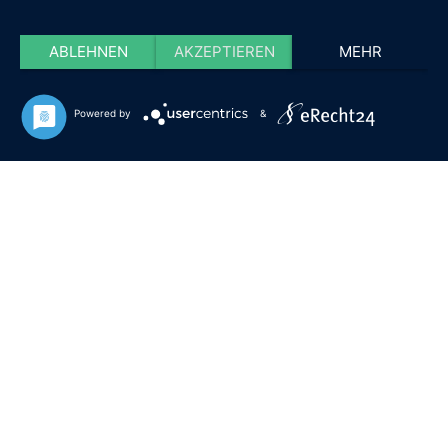
ABLEHNEN
AKZEPTIEREN
MEHR
Powered by
&