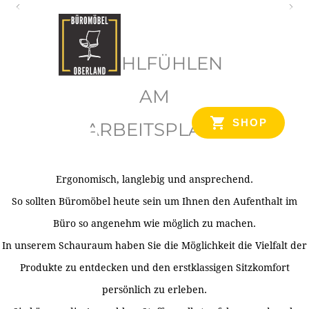
O
b
WOHLFÜHLEN
e
r
AM
l
SHOP
ARBEITSPLATZ
a
n
d
Ergonomisch, langlebig und ansprechend.
Ihr Spezialist für Büroausstattung im Tiroler Oberland
So sollten Büromöbel heute sein um Ihnen den Aufenthalt im
Büro so angenehm wie möglich zu machen.
In unserem Schauraum haben Sie die Möglichkeit die Vielfalt der
Produkte zu entdecken und den erstklassigen Sitzkomfort
persönlich zu erleben.