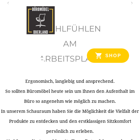
O
b
WOHLFÜHLEN
e
r
AM
l
SHOP
ARBEITSPLATZ
a
n
d
Ergonomisch, langlebig und ansprechend.
Ihr Spezialist für Büroausstattung im Tiroler Oberland
So sollten Büromöbel heute sein um Ihnen den Aufenthalt im
Büro so angenehm wie möglich zu machen.
In unserem Schauraum haben Sie die Möglichkeit die Vielfalt der
Produkte zu entdecken und den erstklassigen Sitzkomfort
persönlich zu erleben.