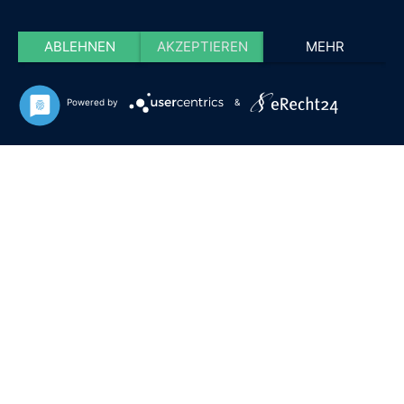
ABLEHNEN
AKZEPTIEREN
MEHR
Powered by
&