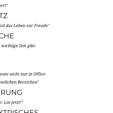
wert"
TZ
ird das Leben zur Freude"
ICHE
wichtige Zeit gibt:
ute nicht nur in Office-
entlichen Bereichen"
ERUNG
 Los jetzt!"
KTRISCHES