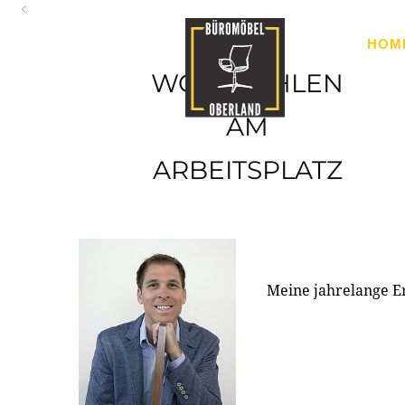
Oberland
HOM
Ihr Spezialist für Büroausstattung im Tiroler Oberland
WOHLFÜHLEN
AM
ARBEITSPLATZ
Meine jahrelange E