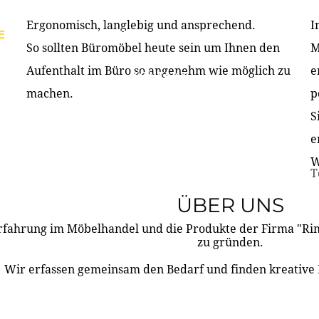
Ergonomisch, langlebig und ansprechend.
I
E
PRODUKTE
ÜBER UNS
PARTNER & REFERE
So sollten Büromöbel heute sein um Ihnen den
M
Aufenthalt im Büro so angenehm wie möglich zu
e
KONTAKT
machen.
p
S
e
W
T
ÜBER UNS
rfahrung im Möbelhandel und die Produkte der Firma "R
zu gründen.
Wir erfassen gemeinsam den Bedarf und finden kreative 