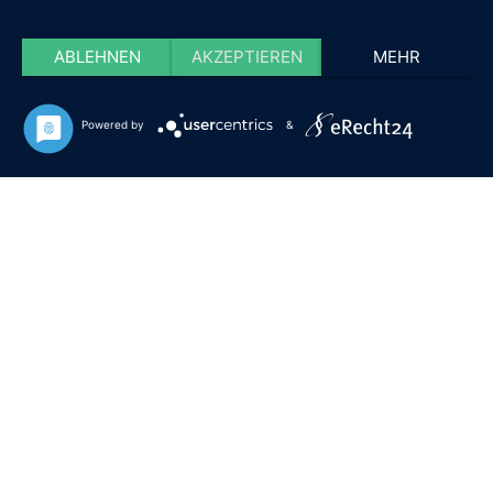
ABLEHNEN
AKZEPTIEREN
MEHR
Powered by
&