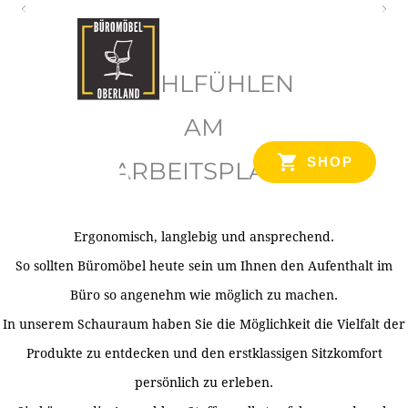
O
b
WOHLFÜHLEN
e
r
AM
l
SHOP
ARBEITSPLATZ
a
n
d
Ergonomisch, langlebig und ansprechend.
Ihr Spezialist für Büroausstattung im Tiroler Oberland
So sollten Büromöbel heute sein um Ihnen den Aufenthalt im
Büro so angenehm wie möglich zu machen.
In unserem Schauraum haben Sie die Möglichkeit die Vielfalt der
Produkte zu entdecken und den erstklassigen Sitzkomfort
persönlich zu erleben.