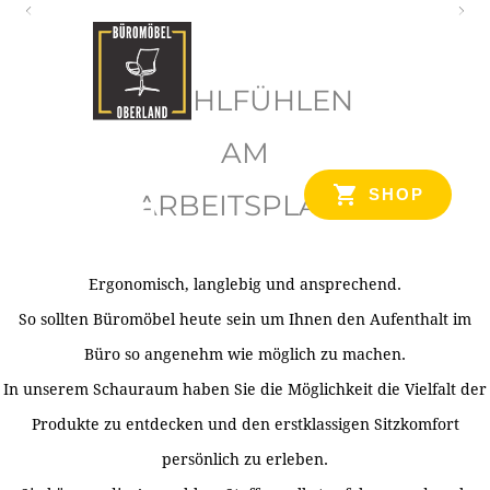
O
b
WOHLFÜHLEN
e
r
AM
l
SHOP
ARBEITSPLATZ
a
n
d
Ergonomisch, langlebig und ansprechend.
Ihr Spezialist für Büroausstattung im Tiroler Oberland
So sollten Büromöbel heute sein um Ihnen den Aufenthalt im
Büro so angenehm wie möglich zu machen.
In unserem Schauraum haben Sie die Möglichkeit die Vielfalt der
Produkte zu entdecken und den erstklassigen Sitzkomfort
persönlich zu erleben.