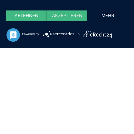
ABLEHNEN
AKZEPTIEREN
MEHR
Powered by
&