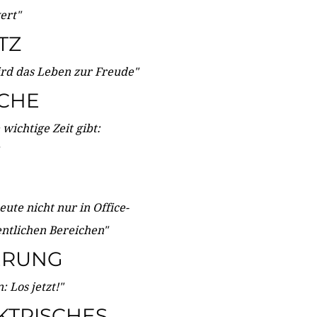
wert"
TZ
ird das Leben zur Freude"
ICHE
wichtige Zeit gibt:
ute nicht nur in Office-
entlichen Bereichen"
ERUNG
 Los jetzt!"
KTRISCHES