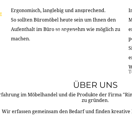
Ergonomisch, langlebig und ansprechend.
I
E
PRODUKTE
ÜBER UNS
PARTNER & REFERE
So sollten Büromöbel heute sein um Ihnen den
M
Aufenthalt im Büro so angenehm wie möglich zu
e
KONTAKT
machen.
p
S
e
W
T
ÜBER UNS
rfahrung im Möbelhandel und die Produkte der Firma "R
zu gründen.
Wir erfassen gemeinsam den Bedarf und finden kreative 