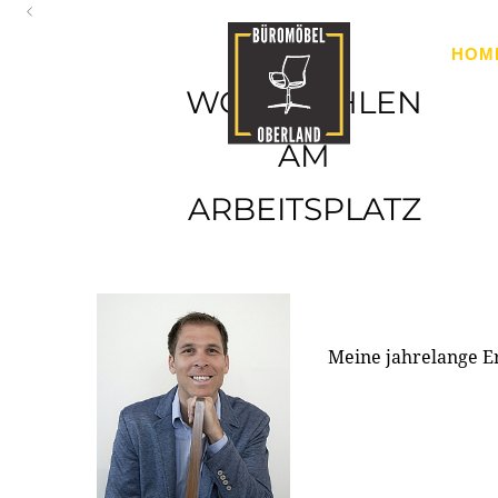
Oberland
HOM
Ihr Spezialist für Büroausstattung im Tiroler Oberland
WOHLFÜHLEN
AM
ARBEITSPLATZ
Meine jahrelange E