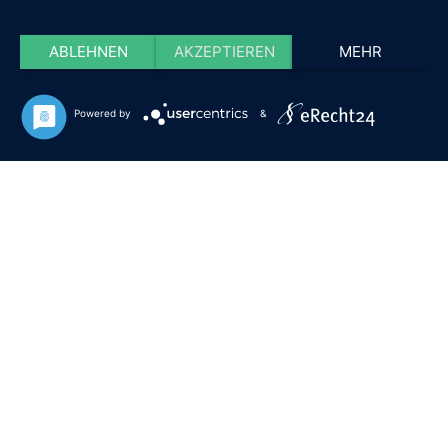
ABLEHNEN
AKZEPTIEREN
MEHR
Powered by
&