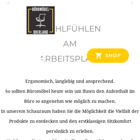
O
b
WOHLFÜHLEN
e
r
AM
l
SHOP
ARBEITSPLATZ
a
n
d
Ergonomisch, langlebig und ansprechend.
Ihr Spezialist für Büroausstattung im Tiroler Oberland
So sollten Büromöbel heute sein um Ihnen den Aufenthalt im
Büro so angenehm wie möglich zu machen.
In unserem Schauraum haben Sie die Möglichkeit die Vielfalt der
Produkte zu entdecken und den erstklassigen Sitzkomfort
persönlich zu erleben.