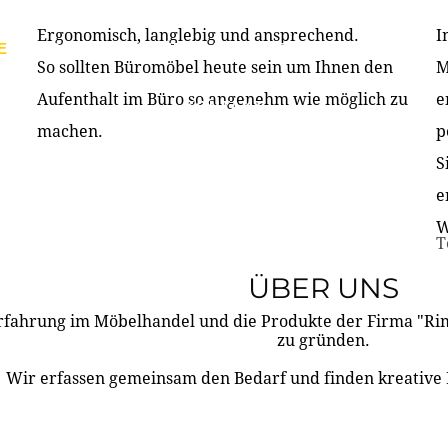
Ergonomisch, langlebig und ansprechend.
I
E
PRODUKTE
ÜBER UNS
PARTNER & REFERE
So sollten Büromöbel heute sein um Ihnen den
M
Aufenthalt im Büro so angenehm wie möglich zu
e
KONTAKT
machen.
p
S
e
W
T
ÜBER UNS
rfahrung im Möbelhandel und die Produkte der Firma "R
zu gründen.
Wir erfassen gemeinsam den Bedarf und finden kreative 