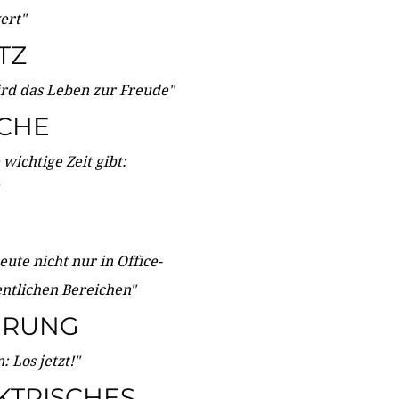
wert"
TZ
ird das Leben zur Freude"
ICHE
wichtige Zeit gibt:
ute nicht nur in Office-
entlichen Bereichen"
ERUNG
 Los jetzt!"
KTRISCHES