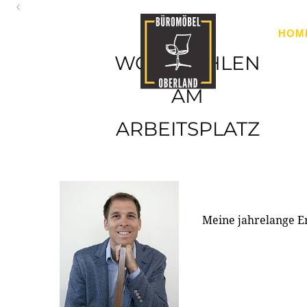
Oberland
HOM
Ihr Spezialist für Büroausstattung im Tiroler Oberland
WOHLFÜHLEN
AM
ARBEITSPLATZ
Meine jahrelange E