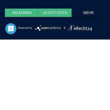
ABLEHNEN
AKZEPTIEREN
MEHR
Powered by
&