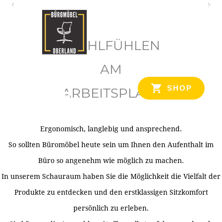
O
b
WOHLFÜHLEN
e
r
AM
l
SHOP
ARBEITSPLATZ
a
n
d
Ergonomisch, langlebig und ansprechend.
Ihr Spezialist für Büroausstattung im Tiroler Oberland
So sollten Büromöbel heute sein um Ihnen den Aufenthalt im
Büro so angenehm wie möglich zu machen.
In unserem Schauraum haben Sie die Möglichkeit die Vielfalt der
Produkte zu entdecken und den erstklassigen Sitzkomfort
persönlich zu erleben.