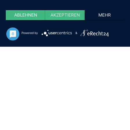
ABLEHNEN
AKZEPTIEREN
MEHR
Powered by
&