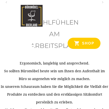
O
b
WOHLFÜHLEN
e
r
AM
l
SHOP
ARBEITSPLATZ
a
n
d
Ergonomisch, langlebig und ansprechend.
Ihr Spezialist für Büroausstattung im Tiroler Oberland
So sollten Büromöbel heute sein um Ihnen den Aufenthalt im
Büro so angenehm wie möglich zu machen.
In unserem Schauraum haben Sie die Möglichkeit die Vielfalt der
Produkte zu entdecken und den erstklassigen Sitzkomfort
persönlich zu erleben.