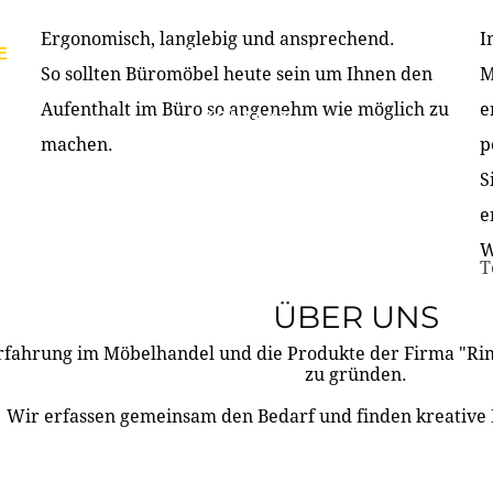
Ergonomisch, langlebig und ansprechend.
I
E
PRODUKTE
ÜBER UNS
PARTNER & REFERE
So sollten Büromöbel heute sein um Ihnen den
M
Aufenthalt im Büro so angenehm wie möglich zu
e
KONTAKT
machen.
p
S
e
W
T
ÜBER UNS
rfahrung im Möbelhandel und die Produkte der Firma "R
zu gründen.
Wir erfassen gemeinsam den Bedarf und finden kreative 