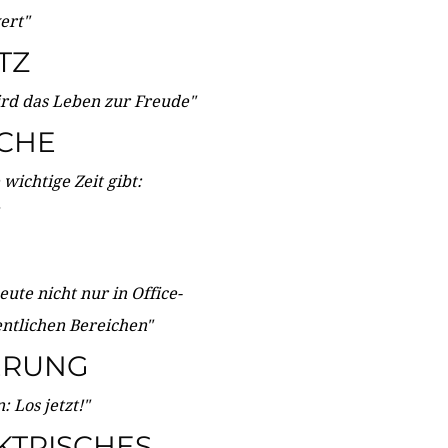
wert"
TZ
ird das Leben zur Freude"
ICHE
wichtige Zeit gibt:
ute nicht nur in Office-
entlichen Bereichen"
ERUNG
 Los jetzt!"
KTRISCHES