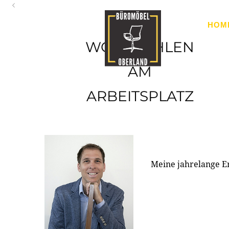
Oberland
HOM
Ihr Spezialist für Büroausstattung im Tiroler Oberland
WOHLFÜHLEN
AM
ARBEITSPLATZ
Meine jahrelange E