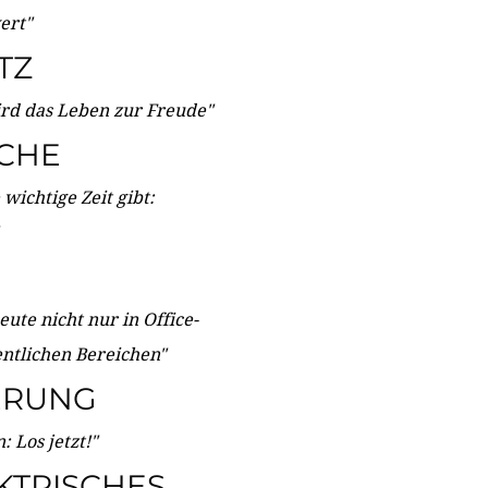
wert"
TZ
ird das Leben zur Freude"
ICHE
wichtige Zeit gibt:
ute nicht nur in Office-
entlichen Bereichen"
ERUNG
 Los jetzt!"
KTRISCHES