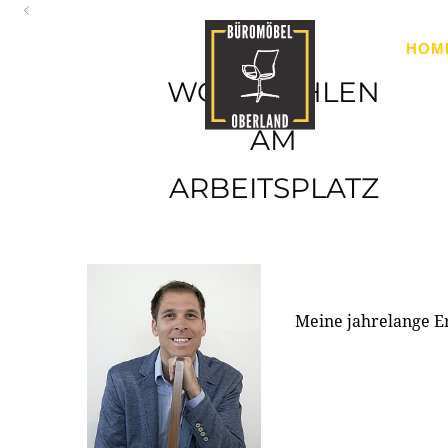
Oberland
HOM
Ihr Spezialist für Büroausstattung im Tiroler Oberland
WOHLFÜHLEN
AM
ARBEITSPLATZ
Meine jahrelange E