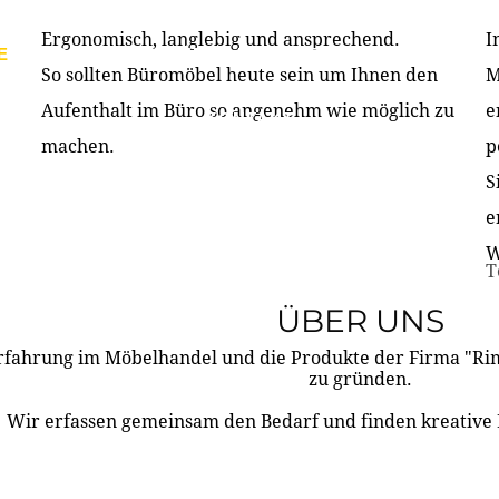
Ergonomisch, langlebig und ansprechend.
I
E
PRODUKTE
ÜBER UNS
PARTNER & REFERE
So sollten Büromöbel heute sein um Ihnen den
M
Aufenthalt im Büro so angenehm wie möglich zu
e
KONTAKT
machen.
p
S
e
W
T
ÜBER UNS
rfahrung im Möbelhandel und die Produkte der Firma "R
zu gründen.
Wir erfassen gemeinsam den Bedarf und finden kreative 