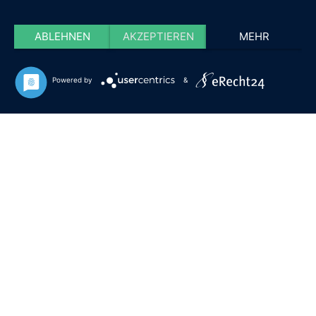
ABLEHNEN
AKZEPTIEREN
MEHR
Powered by
&