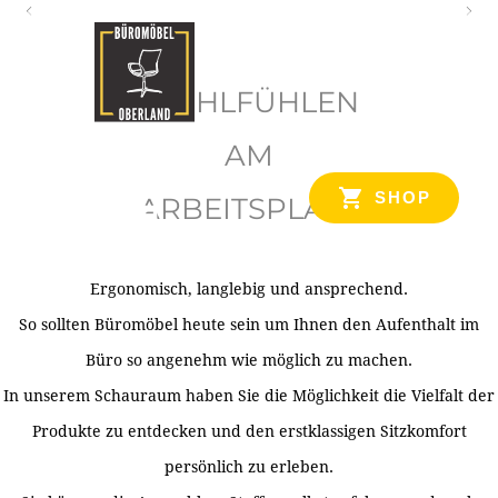
O
b
WOHLFÜHLEN
e
r
AM
l
SHOP
ARBEITSPLATZ
a
n
d
Ergonomisch, langlebig und ansprechend.
Ihr Spezialist für Büroausstattung im Tiroler Oberland
So sollten Büromöbel heute sein um Ihnen den Aufenthalt im
Büro so angenehm wie möglich zu machen.
In unserem Schauraum haben Sie die Möglichkeit die Vielfalt der
Produkte zu entdecken und den erstklassigen Sitzkomfort
persönlich zu erleben.