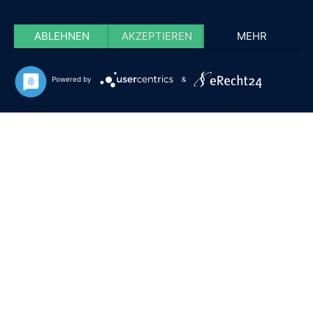
ABLEHNEN
AKZEPTIEREN
MEHR
Powered by
&