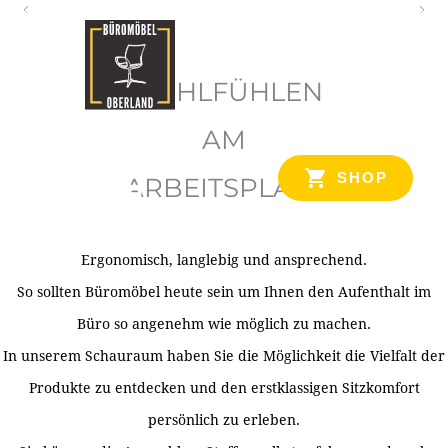
O
b
WOHLFÜHLEN
e
r
AM
l
SHOP
ARBEITSPLATZ
a
n
d
Ergonomisch, langlebig und ansprechend.
Ihr Spezialist für Büroausstattung im Tiroler Oberland
So sollten Büromöbel heute sein um Ihnen den Aufenthalt im
Büro so angenehm wie möglich zu machen.
In unserem Schauraum haben Sie die Möglichkeit die Vielfalt der
Produkte zu entdecken und den erstklassigen Sitzkomfort
persönlich zu erleben.