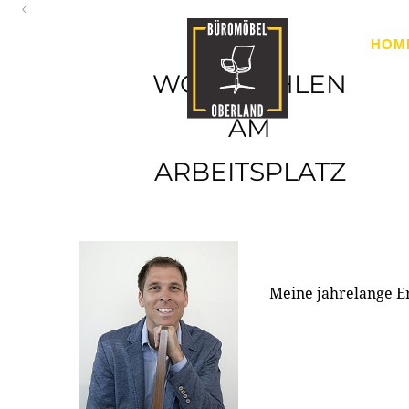
Oberland
HOM
Ihr Spezialist für Büroausstattung im Tiroler Oberland
WOHLFÜHLEN
AM
ARBEITSPLATZ
Meine jahrelange E