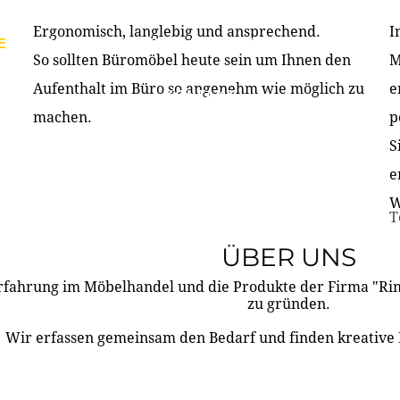
Ergonomisch, langlebig und ansprechend.
I
E
PRODUKTE
ÜBER UNS
PARTNER & REFERE
So sollten Büromöbel heute sein um Ihnen den
M
Aufenthalt im Büro so angenehm wie möglich zu
e
KONTAKT
machen.
p
S
e
W
T
ÜBER UNS
rfahrung im Möbelhandel und die Produkte der Firma "R
zu gründen.
Wir erfassen gemeinsam den Bedarf und finden kreative 