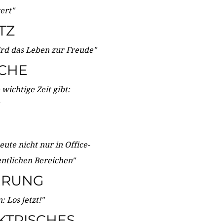
wert"
TZ
ird das Leben zur Freude"
ICHE
wichtige Zeit gibt:
ute nicht nur in Office-
entlichen Bereichen"
ERUNG
 Los jetzt!"
KTRISCHES