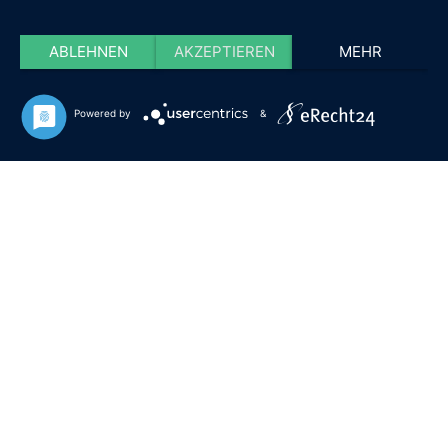
ABLEHNEN
AKZEPTIEREN
MEHR
Powered by
&