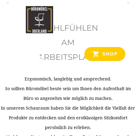
O
b
WOHLFÜHLEN
e
r
AM
l
SHOP
ARBEITSPLATZ
a
n
d
Ergonomisch, langlebig und ansprechend.
Ihr Spezialist für Büroausstattung im Tiroler Oberland
So sollten Büromöbel heute sein um Ihnen den Aufenthalt im
Büro so angenehm wie möglich zu machen.
In unserem Schauraum haben Sie die Möglichkeit die Vielfalt der
Produkte zu entdecken und den erstklassigen Sitzkomfort
persönlich zu erleben.