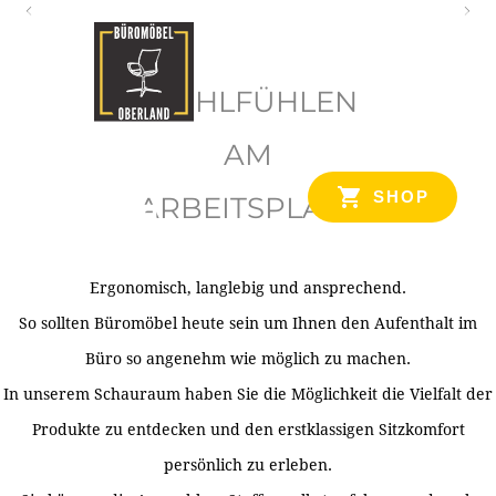
O
b
WOHLFÜHLEN
e
r
AM
l
SHOP
ARBEITSPLATZ
a
n
d
Ergonomisch, langlebig und ansprechend.
Ihr Spezialist für Büroausstattung im Tiroler Oberland
So sollten Büromöbel heute sein um Ihnen den Aufenthalt im
Büro so angenehm wie möglich zu machen.
In unserem Schauraum haben Sie die Möglichkeit die Vielfalt der
Produkte zu entdecken und den erstklassigen Sitzkomfort
persönlich zu erleben.