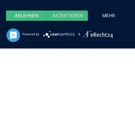
ABLEHNEN
AKZEPTIEREN
MEHR
Powered by
&