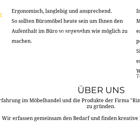
Ergonomisch, langlebig und ansprechend.
I
E
PRODUKTE
ÜBER UNS
PARTNER & REFERE
So sollten Büromöbel heute sein um Ihnen den
M
Aufenthalt im Büro so angenehm wie möglich zu
e
KONTAKT
machen.
p
S
e
W
T
ÜBER UNS
rfahrung im Möbelhandel und die Produkte der Firma "R
zu gründen.
Wir erfassen gemeinsam den Bedarf und finden kreative 