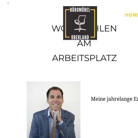
Oberland
HOM
Ihr Spezialist für Büroausstattung im Tiroler Oberland
WOHLFÜHLEN
AM
ARBEITSPLATZ
Meine jahrelange E