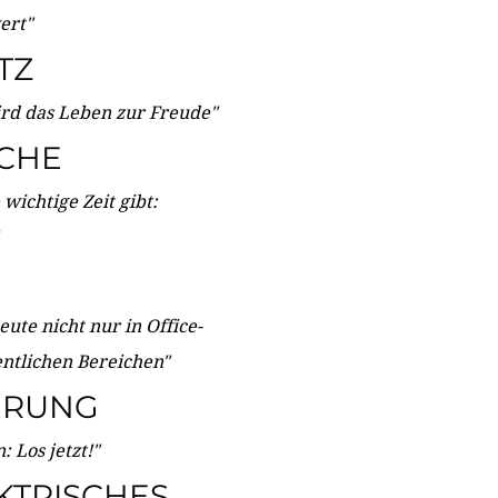
wert"
TZ
ird das Leben zur Freude"
ICHE
wichtige Zeit gibt:
ute nicht nur in Office-
entlichen Bereichen"
ERUNG
 Los jetzt!"
KTRISCHES