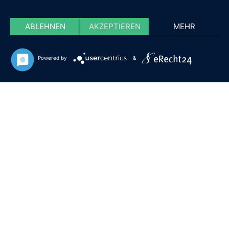
ABLEHNEN
AKZEPTIEREN
MEHR
Powered by
&