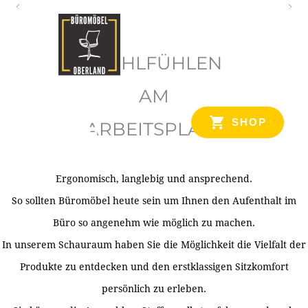
O
b
WOHLFÜHLEN
e
r
AM
l
SHOP
ARBEITSPLATZ
a
n
d
Ergonomisch, langlebig und ansprechend.
Ihr Spezialist für Büroausstattung im Tiroler Oberland
So sollten Büromöbel heute sein um Ihnen den Aufenthalt im
Büro so angenehm wie möglich zu machen.
In unserem Schauraum haben Sie die Möglichkeit die Vielfalt der
Produkte zu entdecken und den erstklassigen Sitzkomfort
persönlich zu erleben.