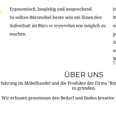
Ergonomisch, langlebig und ansprechend.
I
E
PRODUKTE
ÜBER UNS
PARTNER & REFERE
So sollten Büromöbel heute sein um Ihnen den
M
Aufenthalt im Büro so angenehm wie möglich zu
e
KONTAKT
machen.
p
S
e
W
T
ÜBER UNS
rfahrung im Möbelhandel und die Produkte der Firma "R
zu gründen.
Wir erfassen gemeinsam den Bedarf und finden kreative 