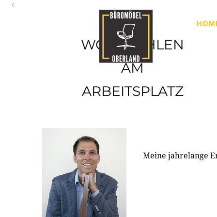
Oberland
HOM
Ihr Spezialist für Büroausstattung im Tiroler Oberland
WOHLFÜHLEN
AM
ARBEITSPLATZ
Meine jahrelange E