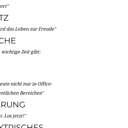
wert"
TZ
ird das Leben zur Freude"
ICHE
wichtige Zeit gibt:
ute nicht nur in Office-
entlichen Bereichen"
ERUNG
 Los jetzt!"
KTRISCHES