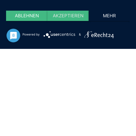
ABLEHNEN
AKZEPTIEREN
MEHR
Powered by
&