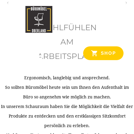
O
b
WOHLFÜHLEN
e
r
AM
l
SHOP
ARBEITSPLATZ
a
n
d
Ergonomisch, langlebig und ansprechend.
Ihr Spezialist für Büroausstattung im Tiroler Oberland
So sollten Büromöbel heute sein um Ihnen den Aufenthalt im
Büro so angenehm wie möglich zu machen.
In unserem Schauraum haben Sie die Möglichkeit die Vielfalt der
Produkte zu entdecken und den erstklassigen Sitzkomfort
persönlich zu erleben.