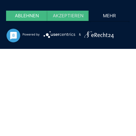
ABLEHNEN
AKZEPTIEREN
MEHR
Powered by
&