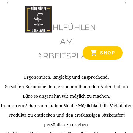
O
b
WOHLFÜHLEN
e
r
AM
l
SHOP
ARBEITSPLATZ
a
n
d
Ergonomisch, langlebig und ansprechend.
Ihr Spezialist für Büroausstattung im Tiroler Oberland
So sollten Büromöbel heute sein um Ihnen den Aufenthalt im
Büro so angenehm wie möglich zu machen.
In unserem Schauraum haben Sie die Möglichkeit die Vielfalt der
Produkte zu entdecken und den erstklassigen Sitzkomfort
persönlich zu erleben.