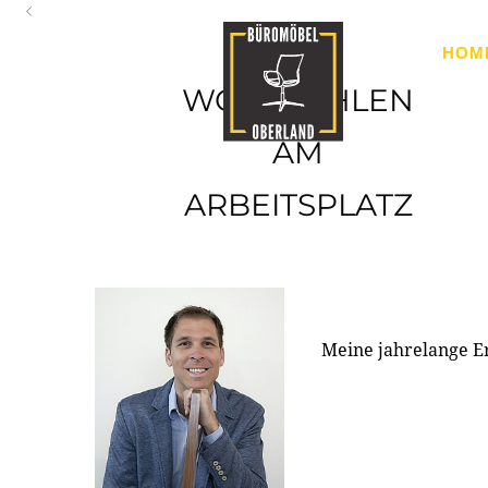
Oberland
HOM
Ihr Spezialist für Büroausstattung im Tiroler Oberland
WOHLFÜHLEN
AM
ARBEITSPLATZ
Meine jahrelange E