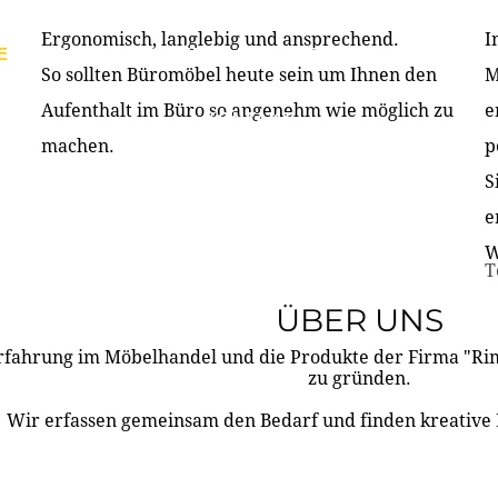
Ergonomisch, langlebig und ansprechend.
I
E
PRODUKTE
ÜBER UNS
PARTNER & REFERE
So sollten Büromöbel heute sein um Ihnen den
M
Aufenthalt im Büro so angenehm wie möglich zu
e
KONTAKT
machen.
p
S
e
W
T
ÜBER UNS
rfahrung im Möbelhandel und die Produkte der Firma "R
zu gründen.
Wir erfassen gemeinsam den Bedarf und finden kreative 