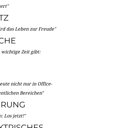
wert"
TZ
ird das Leben zur Freude"
ICHE
wichtige Zeit gibt:
ute nicht nur in Office-
entlichen Bereichen"
ERUNG
 Los jetzt!"
KTRISCHES