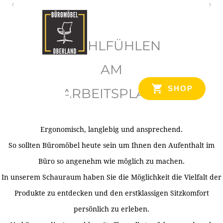
O
b
WOHLFÜHLEN
e
r
AM
l
SHOP
ARBEITSPLATZ
a
n
d
Ergonomisch, langlebig und ansprechend.
Ihr Spezialist für Büroausstattung im Tiroler Oberland
So sollten Büromöbel heute sein um Ihnen den Aufenthalt im
Büro so angenehm wie möglich zu machen.
In unserem Schauraum haben Sie die Möglichkeit die Vielfalt der
Produkte zu entdecken und den erstklassigen Sitzkomfort
persönlich zu erleben.