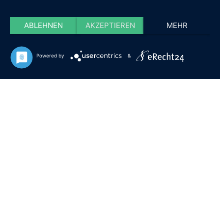
ABLEHNEN
AKZEPTIEREN
MEHR
Powered by
&