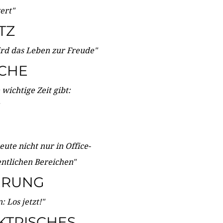
wert"
TZ
ird das Leben zur Freude"
ICHE
wichtige Zeit gibt:
ute nicht nur in Office-
entlichen Bereichen"
ERUNG
 Los jetzt!"
KTRISCHES