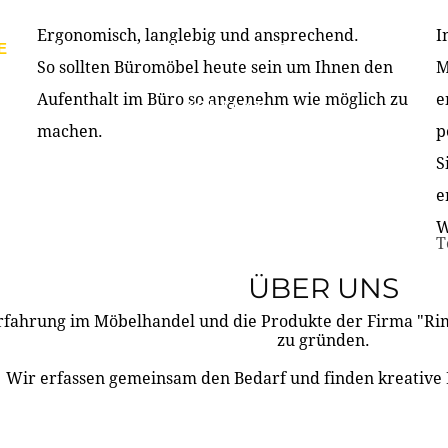
Ergonomisch, langlebig und ansprechend.
I
E
PRODUKTE
ÜBER UNS
PARTNER & REFERE
So sollten Büromöbel heute sein um Ihnen den
M
Aufenthalt im Büro so angenehm wie möglich zu
e
KONTAKT
machen.
p
S
e
W
T
ÜBER UNS
rfahrung im Möbelhandel und die Produkte der Firma "R
zu gründen.
Wir erfassen gemeinsam den Bedarf und finden kreative 