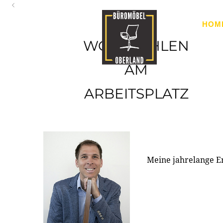
Oberland
HOM
Ihr Spezialist für Büroausstattung im Tiroler Oberland
WOHLFÜHLEN
AM
ARBEITSPLATZ
Meine jahrelange E