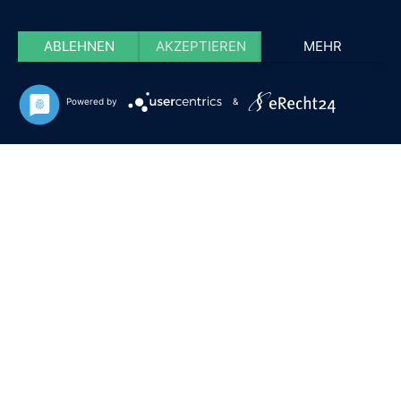
ABLEHNEN
AKZEPTIEREN
MEHR
Powered by
&