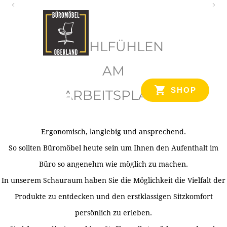
O
b
WOHLFÜHLEN
e
r
AM
l
SHOP
ARBEITSPLATZ
a
n
d
Ergonomisch, langlebig und ansprechend.
Ihr Spezialist für Büroausstattung im Tiroler Oberland
So sollten Büromöbel heute sein um Ihnen den Aufenthalt im
Büro so angenehm wie möglich zu machen.
In unserem Schauraum haben Sie die Möglichkeit die Vielfalt der
Produkte zu entdecken und den erstklassigen Sitzkomfort
persönlich zu erleben.