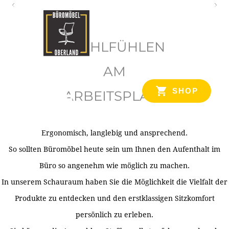
O
b
WOHLFÜHLEN
e
r
AM
l
SHOP
ARBEITSPLATZ
a
n
d
Ergonomisch, langlebig und ansprechend.
Ihr Spezialist für Büroausstattung im Tiroler Oberland
So sollten Büromöbel heute sein um Ihnen den Aufenthalt im
Büro so angenehm wie möglich zu machen.
In unserem Schauraum haben Sie die Möglichkeit die Vielfalt der
Produkte zu entdecken und den erstklassigen Sitzkomfort
persönlich zu erleben.