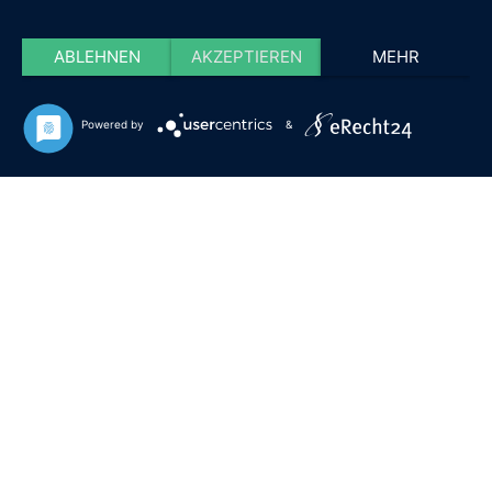
ABLEHNEN
AKZEPTIEREN
MEHR
Powered by
&