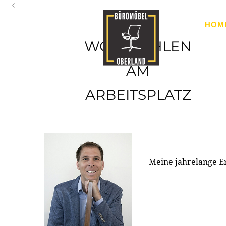
Oberland
HOM
Ihr Spezialist für Büroausstattung im Tiroler Oberland
WOHLFÜHLEN
AM
ARBEITSPLATZ
Meine jahrelange E