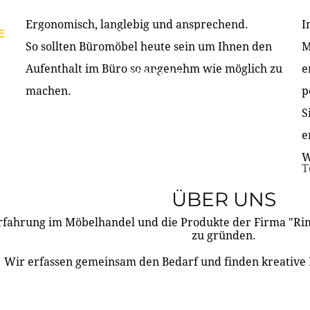
Ergonomisch, langlebig und ansprechend.
I
E
PRODUKTE
ÜBER UNS
PARTNER & REFERE
So sollten Büromöbel heute sein um Ihnen den
M
Aufenthalt im Büro so angenehm wie möglich zu
e
KONTAKT
machen.
p
S
e
W
T
ÜBER UNS
rfahrung im Möbelhandel und die Produkte der Firma "R
zu gründen.
Wir erfassen gemeinsam den Bedarf und finden kreative 