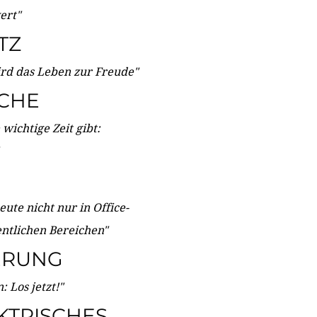
wert"
TZ
ird das Leben zur Freude"
ICHE
wichtige Zeit gibt:
ute nicht nur in Office-
entlichen Bereichen"
ERUNG
 Los jetzt!"
KTRISCHES