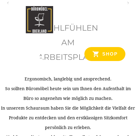
O
b
WOHLFÜHLEN
e
r
AM
l
SHOP
ARBEITSPLATZ
a
n
d
Ergonomisch, langlebig und ansprechend.
Ihr Spezialist für Büroausstattung im Tiroler Oberland
So sollten Büromöbel heute sein um Ihnen den Aufenthalt im
Büro so angenehm wie möglich zu machen.
In unserem Schauraum haben Sie die Möglichkeit die Vielfalt der
Produkte zu entdecken und den erstklassigen Sitzkomfort
persönlich zu erleben.