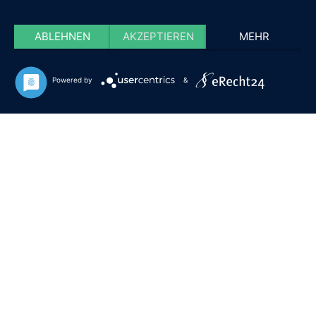
ABLEHNEN
AKZEPTIEREN
MEHR
Powered by
&