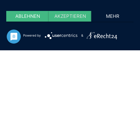
ABLEHNEN
AKZEPTIEREN
MEHR
Powered by
&