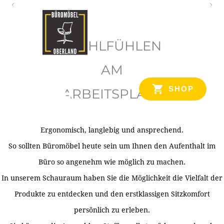
O
b
WOHLFÜHLEN
e
r
AM
l
SHOP
ARBEITSPLATZ
a
n
d
Ergonomisch, langlebig und ansprechend.
Ihr Spezialist für Büroausstattung im Tiroler Oberland
So sollten Büromöbel heute sein um Ihnen den Aufenthalt im
Büro so angenehm wie möglich zu machen.
In unserem Schauraum haben Sie die Möglichkeit die Vielfalt der
Produkte zu entdecken und den erstklassigen Sitzkomfort
persönlich zu erleben.