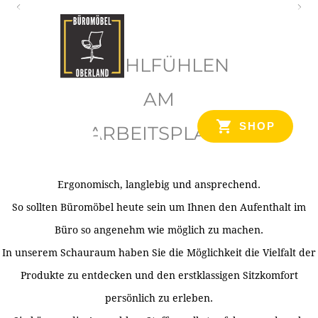
O
b
WOHLFÜHLEN
e
r
AM
l
SHOP
ARBEITSPLATZ
a
n
d
Ergonomisch, langlebig und ansprechend.
Ihr Spezialist für Büroausstattung im Tiroler Oberland
So sollten Büromöbel heute sein um Ihnen den Aufenthalt im
Büro so angenehm wie möglich zu machen.
In unserem Schauraum haben Sie die Möglichkeit die Vielfalt der
Produkte zu entdecken und den erstklassigen Sitzkomfort
persönlich zu erleben.