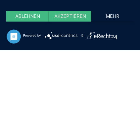
ABLEHNEN
AKZEPTIEREN
MEHR
Powered by
&