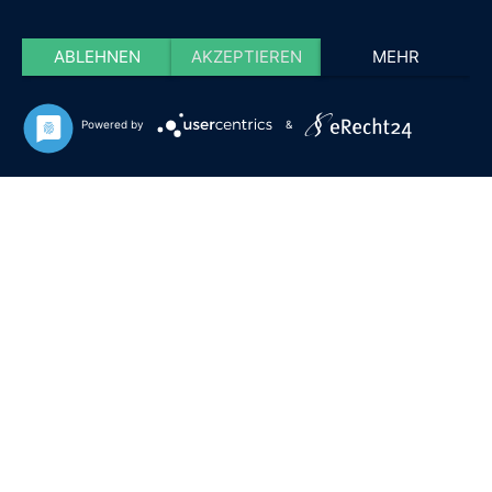
ABLEHNEN
AKZEPTIEREN
MEHR
Powered by
&