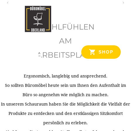
O
b
WOHLFÜHLEN
e
r
AM
l
SHOP
ARBEITSPLATZ
a
n
d
Ergonomisch, langlebig und ansprechend.
Ihr Spezialist für Büroausstattung im Tiroler Oberland
So sollten Büromöbel heute sein um Ihnen den Aufenthalt im
Büro so angenehm wie möglich zu machen.
In unserem Schauraum haben Sie die Möglichkeit die Vielfalt der
Produkte zu entdecken und den erstklassigen Sitzkomfort
persönlich zu erleben.