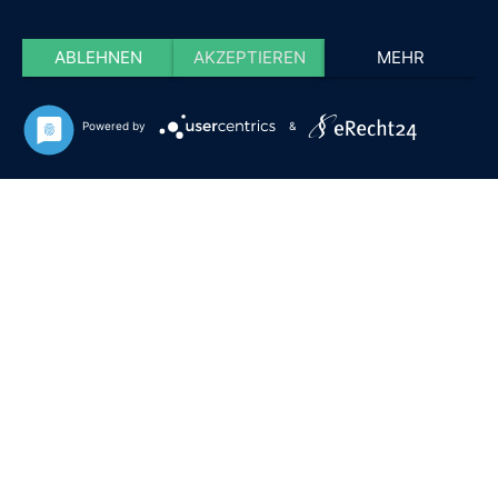
ABLEHNEN
AKZEPTIEREN
MEHR
Powered by
&