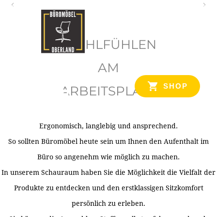
O
b
WOHLFÜHLEN
e
r
AM
l
SHOP
ARBEITSPLATZ
a
n
d
Ergonomisch, langlebig und ansprechend.
Ihr Spezialist für Büroausstattung im Tiroler Oberland
So sollten Büromöbel heute sein um Ihnen den Aufenthalt im
Büro so angenehm wie möglich zu machen.
In unserem Schauraum haben Sie die Möglichkeit die Vielfalt der
Produkte zu entdecken und den erstklassigen Sitzkomfort
persönlich zu erleben.