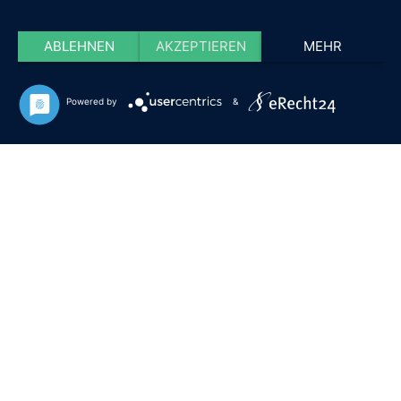
ABLEHNEN
AKZEPTIEREN
MEHR
Powered by
&