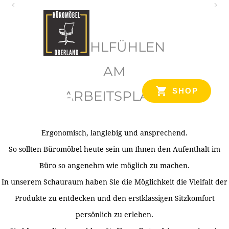
O
b
WOHLFÜHLEN
e
r
AM
l
SHOP
ARBEITSPLATZ
a
n
d
Ergonomisch, langlebig und ansprechend.
Ihr Spezialist für Büroausstattung im Tiroler Oberland
So sollten Büromöbel heute sein um Ihnen den Aufenthalt im
Büro so angenehm wie möglich zu machen.
In unserem Schauraum haben Sie die Möglichkeit die Vielfalt der
Produkte zu entdecken und den erstklassigen Sitzkomfort
persönlich zu erleben.