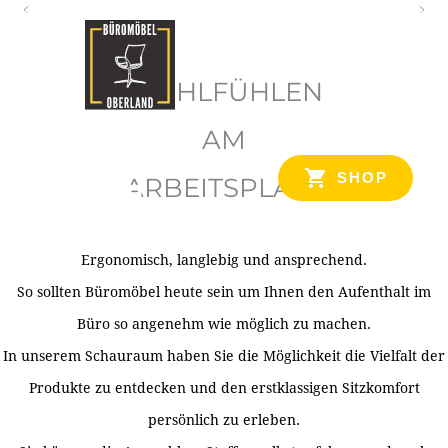
O
b
WOHLFÜHLEN
e
r
AM
l
SHOP
ARBEITSPLATZ
a
n
d
Ergonomisch, langlebig und ansprechend.
Ihr Spezialist für Büroausstattung im Tiroler Oberland
So sollten Büromöbel heute sein um Ihnen den Aufenthalt im
Büro so angenehm wie möglich zu machen.
In unserem Schauraum haben Sie die Möglichkeit die Vielfalt der
Produkte zu entdecken und den erstklassigen Sitzkomfort
persönlich zu erleben.