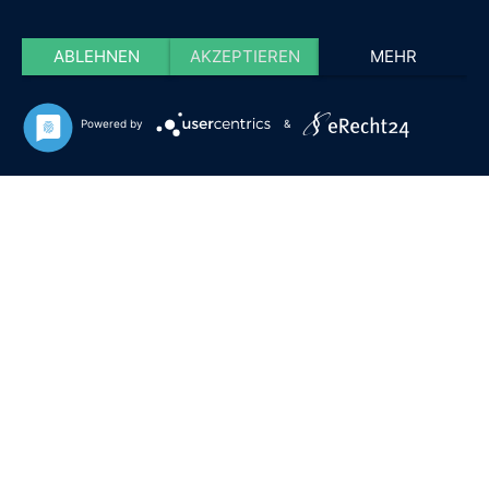
ABLEHNEN
AKZEPTIEREN
MEHR
Powered by
&