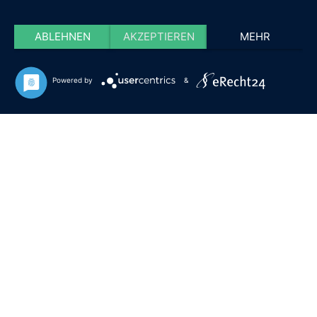
ABLEHNEN
AKZEPTIEREN
MEHR
Powered by
&