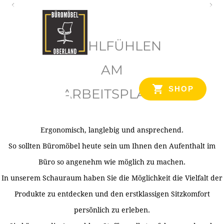
O
b
WOHLFÜHLEN
e
r
AM
l
SHOP
ARBEITSPLATZ
a
n
d
Ergonomisch, langlebig und ansprechend.
Ihr Spezialist für Büroausstattung im Tiroler Oberland
So sollten Büromöbel heute sein um Ihnen den Aufenthalt im
Büro so angenehm wie möglich zu machen.
In unserem Schauraum haben Sie die Möglichkeit die Vielfalt der
Produkte zu entdecken und den erstklassigen Sitzkomfort
persönlich zu erleben.