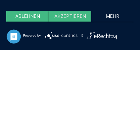
ABLEHNEN
AKZEPTIEREN
MEHR
Powered by
&