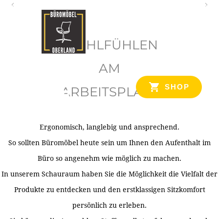
O
b
WOHLFÜHLEN
e
r
AM
l
SHOP
ARBEITSPLATZ
a
n
d
Ergonomisch, langlebig und ansprechend.
Ihr Spezialist für Büroausstattung im Tiroler Oberland
So sollten Büromöbel heute sein um Ihnen den Aufenthalt im
Büro so angenehm wie möglich zu machen.
In unserem Schauraum haben Sie die Möglichkeit die Vielfalt der
Produkte zu entdecken und den erstklassigen Sitzkomfort
persönlich zu erleben.