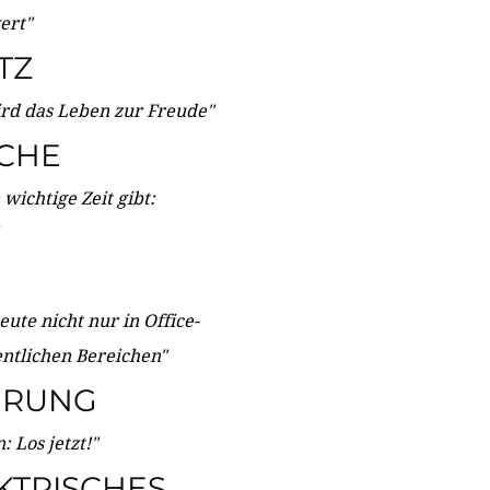
wert"
TZ
ird das Leben zur Freude"
ICHE
wichtige Zeit gibt:
ute nicht nur in Office-
entlichen Bereichen"
ERUNG
 Los jetzt!"
KTRISCHES