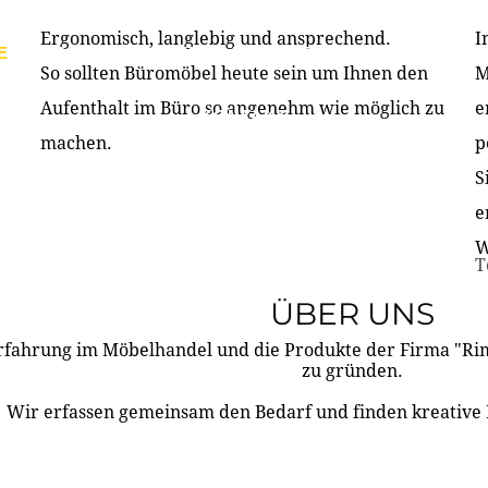
Ergonomisch, langlebig und ansprechend.
I
E
PRODUKTE
ÜBER UNS
PARTNER & REFERE
So sollten Büromöbel heute sein um Ihnen den
M
Aufenthalt im Büro so angenehm wie möglich zu
e
KONTAKT
machen.
p
S
e
W
T
ÜBER UNS
rfahrung im Möbelhandel und die Produkte der Firma "R
zu gründen.
Wir erfassen gemeinsam den Bedarf und finden kreative 