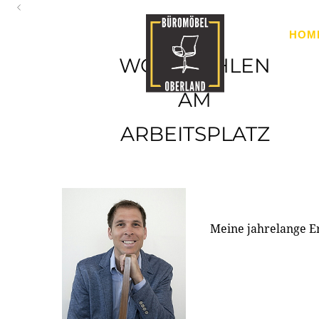
Oberland
HOM
Ihr Spezialist für Büroausstattung im Tiroler Oberland
WOHLFÜHLEN
AM
ARBEITSPLATZ
Meine jahrelange E