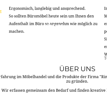
Ergonomisch, langlebig und ansprechend.
I
E
PRODUKTE
ÜBER UNS
PARTNER & REFERE
So sollten Büromöbel heute sein um Ihnen den
M
Aufenthalt im Büro so angenehm wie möglich zu
e
KONTAKT
machen.
p
S
e
W
T
ÜBER UNS
rfahrung im Möbelhandel und die Produkte der Firma "R
zu gründen.
Wir erfassen gemeinsam den Bedarf und finden kreative 