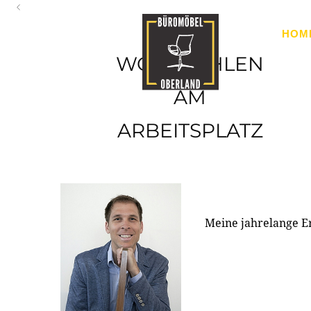
Oberland
HOM
Ihr Spezialist für Büroausstattung im Tiroler Oberland
WOHLFÜHLEN
AM
ARBEITSPLATZ
Meine jahrelange E