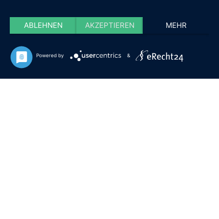
ABLEHNEN
AKZEPTIEREN
MEHR
Powered by
&