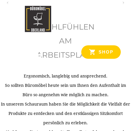
O
b
WOHLFÜHLEN
e
r
AM
l
SHOP
ARBEITSPLATZ
a
n
d
Ergonomisch, langlebig und ansprechend.
Ihr Spezialist für Büroausstattung im Tiroler Oberland
So sollten Büromöbel heute sein um Ihnen den Aufenthalt im
Büro so angenehm wie möglich zu machen.
In unserem Schauraum haben Sie die Möglichkeit die Vielfalt der
Produkte zu entdecken und den erstklassigen Sitzkomfort
persönlich zu erleben.