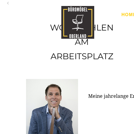
Oberland
HOM
Ihr Spezialist für Büroausstattung im Tiroler Oberland
WOHLFÜHLEN
AM
ARBEITSPLATZ
Meine jahrelange E