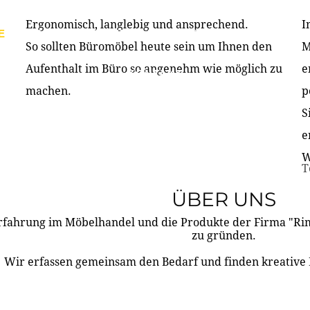
Ergonomisch, langlebig und ansprechend.
I
E
PRODUKTE
ÜBER UNS
PARTNER & REFERE
So sollten Büromöbel heute sein um Ihnen den
M
Aufenthalt im Büro so angenehm wie möglich zu
e
KONTAKT
machen.
p
S
e
W
T
ÜBER UNS
rfahrung im Möbelhandel und die Produkte der Firma "R
zu gründen.
Wir erfassen gemeinsam den Bedarf und finden kreative 