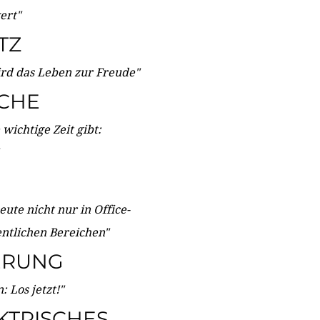
wert"
TZ
ird das Leben zur Freude"
ICHE
wichtige Zeit gibt:
ute nicht nur in Office-
entlichen Bereichen"
ERUNG
 Los jetzt!"
KTRISCHES